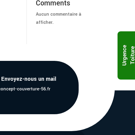
Comments
Aucun commentaire à
afficher.
U
r
g
e
n
c
e
T
o
i
t
u
r
? Envoyez-nous un mail
oncept-couverture-56.fr