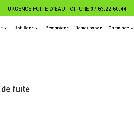
URGENCE FUITE D’EAU TOITURE 07.63.22.60.44
re
Habillage
Remaniage
Démoussage
Cheminée
de fuite