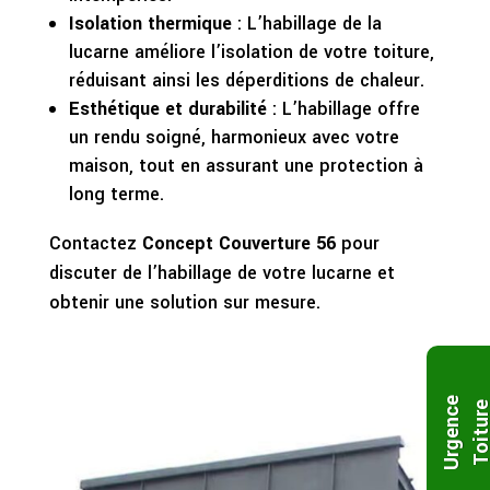
Isolation thermique
: L’habillage de la
lucarne améliore l’isolation de votre toiture,
réduisant ainsi les déperditions de chaleur.
Esthétique et durabilité
: L’habillage offre
un rendu soigné, harmonieux avec votre
maison, tout en assurant une protection à
long terme.
Contactez
Concept Couverture 56
pour
discuter de l’habillage de votre lucarne et
obtenir une solution sur mesure.
U
r
g
e
n
c
e
T
o
i
t
u
r