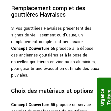
Remplacement complet des
gouttières Havraises
Si vos gouttières Havraises présentent des
signes de vieillissement ou d’usure, un
remplacement complet est nécessaire.
Concept Couverture 56
procède à la dépose
des anciennes gouttières et à la pose de
nouvelles gouttières en zinc ou en aluminium,
pour garantir une évacuation optimale des eaux
pluviales.
Choix des matériaux et options
U
r
g
e
n
c
e
T
o
i
t
u
r
Concept Couverture 56
propose un service