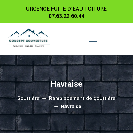
URGENCE FUITE D’EAU TOITURE
07.63.22.60.44
Havraise
Gouttière
Remplacement de gouttière
$
Havraise
$