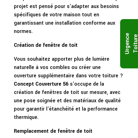
projet est pensé pour s’adapter aux besoins
spécifiques de votre maison tout en
garantissant une installation conforme aux
normes.
U
r
g
e
n
c
e
T
o
i
t
u
r
Création de fenêtre de toit
Vous souhaitez apporter plus de lumière
naturelle à vos combles ou créer une
ouverture supplémentaire dans votre toiture ?
Concept Couverture 56
s’occupe de la
création de fenêtres de toit sur mesure, avec
une pose soignée et des matériaux de qualité
pour garantir l’étanchéité et la performance
thermique.
Remplacement de fenêtre de toit