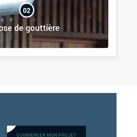
02
ose de gouttière
COMMENCER MON PROJET