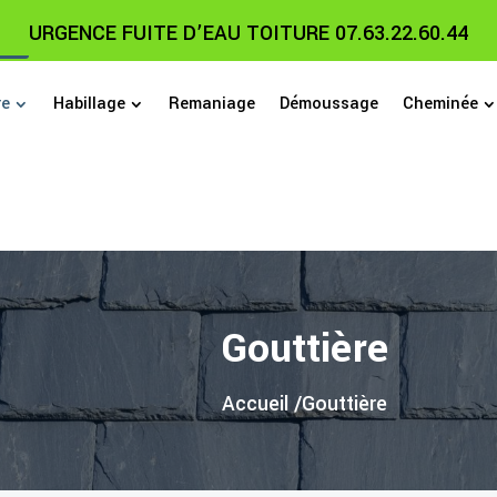
URGENCE FUITE D’EAU TOITURE 07.63.22.60.44
re
Habillage
Remaniage
Démoussage
Cheminée
Gouttière
Accueil /
Gouttière