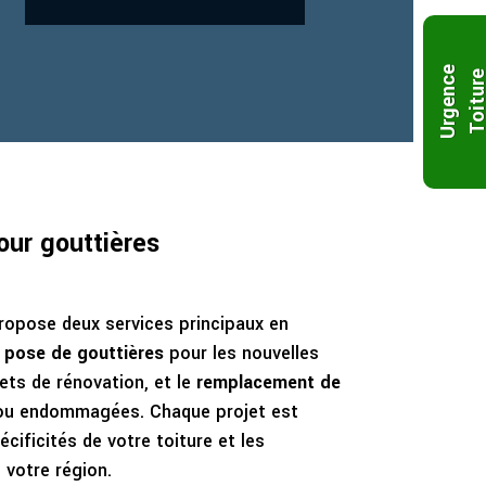
U
r
g
e
n
c
e
T
o
i
t
u
r
our gouttières
opose deux services principaux en
a
pose de gouttières
pour les nouvelles
ets de rénovation, et le
remplacement de
 ou endommagées. Chaque projet est
cificités de votre toiture et les
 votre région.