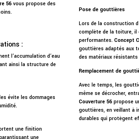
re 56
vous propose des
Pose de gouttières
oins.
Lors de la construction 
complète de la toiture, il
performantes.
Concept C
rations :
gouttières adaptés aux toi
ent l’accumulation d’eau
des matériaux résistants 
ant ainsi la structure de
Remplacement de goutti
Avec le temps, les goutti
même se décrocher, entraî
ales évite les dommages
Couverture 56
propose un
umidité.
gouttières, en veillant à 
durables qui protègent e
rtent une finition
 garantissant une