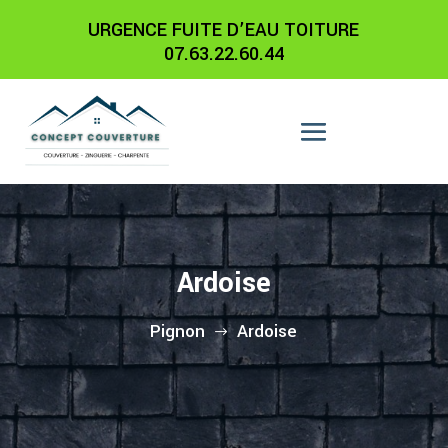
URGENCE FUITE D’EAU TOITURE
07.63.22.60.44
Ardoise
Pignon
Ardoise
$