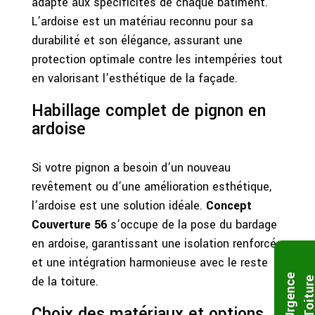
adapté aux spécificités de chaque bâtiment.
L’ardoise est un matériau reconnu pour sa
durabilité et son élégance, assurant une
protection optimale contre les intempéries tout
en valorisant l’esthétique de la façade.
Habillage complet de pignon en
ardoise
Si votre pignon a besoin d’un nouveau
revêtement ou d’une amélioration esthétique,
l’ardoise est une solution idéale.
Concept
Couverture 56
s’occupe de la pose du bardage
en ardoise, garantissant une isolation renforcée
et une intégration harmonieuse avec le reste
U
r
g
e
n
c
e
T
o
i
t
u
r
de la toiture.
Choix des matériaux et options