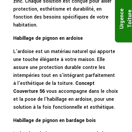
zinc. Chaque solution est conçue pour allier
protection, esthétisme et durabilité, en
U
r
g
e
n
c
e
T
o
i
t
u
r
fonction des besoins spécifiques de votre
habitation.
Habillage de pignon en ardoise
L’ardoise est un matériau naturel qui apporte
une touche élégante à votre maison. Elle
assure une protection durable contre les
intempéries tout en s’intégrant parfaitement
à l’esthétique de la toiture.
Concept
Couverture 56
vous accompagne dans le choix
et la pose de l’habillage en ardoise, pour une
solution à la fois fonctionnelle et esthétique.
Habillage de pignon en bardage bois