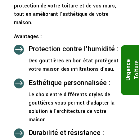
protection de votre toiture et de vos murs,
tout en améliorant l’esthétique de votre
maison.
Avantages :
Protection contre l'humidité :
$
Des gouttières en bon état protègent
U
r
g
e
n
c
e
T
o
i
t
u
r
votre maison des infiltrations d’eau.
Esthétique personnalisée :
$
Le choix entre différents styles de
gouttières vous permet d’adapter la
solution à l’architecture de votre
maison.
Durabilité et résistance :
$