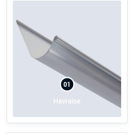
01
Havraise