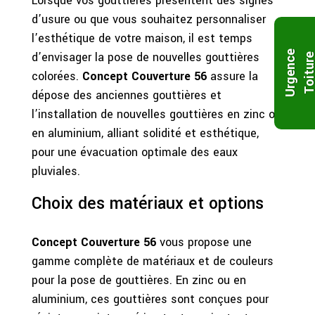
Lorsque vos gouttières présentent des signes
d’usure ou que vous souhaitez personnaliser
l’esthétique de votre maison, il est temps
U
r
g
e
n
c
e
T
o
i
t
u
r
d’envisager la pose de nouvelles gouttières
colorées.
Concept Couverture 56
assure la
dépose des anciennes gouttières et
l’installation de nouvelles gouttières en zinc ou
en aluminium, alliant solidité et esthétique,
pour une évacuation optimale des eaux
pluviales.
Choix des matériaux et options
Concept Couverture 56
vous propose une
gamme complète de matériaux et de couleurs
pour la pose de gouttières. En zinc ou en
aluminium, ces gouttières sont conçues pour