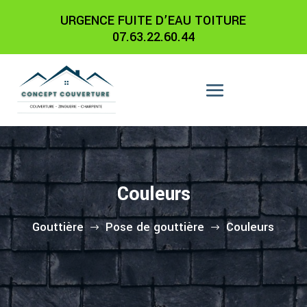
URGENCE FUITE D’EAU TOITURE
07.63.22.60.44
Couleurs
Gouttière
Pose de gouttière
Couleurs
$
$