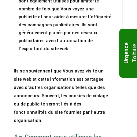
sont également utilisés pour limiter le
nombre de fois que Vous voyez une
publicité et pour aider à mesurer l’efficacité
des campagnes publicitaires. Ils sont
généralement placés par des réseaux
publicitaires avec l’autorisation de
U
r
g
e
n
c
e
T
o
i
t
u
r
l’exploitant du site web.
Ils se souviennent que Vous avez visité un
site web et cette information est partagée
avec d’autres organisations telles que des
annonceurs. Souvent, les cookies de ciblage
ou de publicité seront liés à des
fonctionnalités du site fournies par l’autre
organisation.