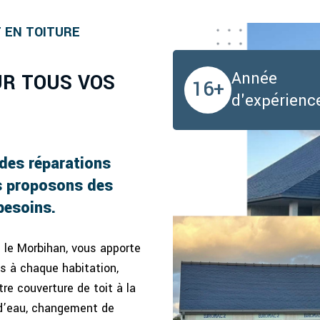
 EN TOITURE
Année
OUR TOUS VOS
16+
d'expérienc
 des réparations
us proposons des
besoins.
 le Morbihan, vous apporte
és à chaque habitation,
re couverture de toit à la
 d’eau, changement de