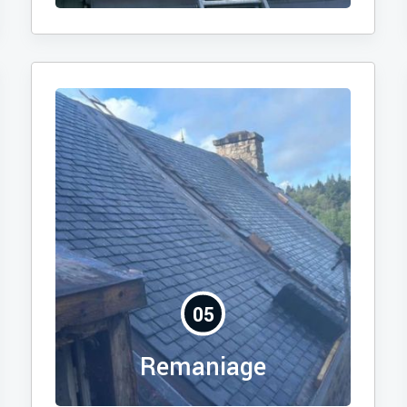
05
Remaniage