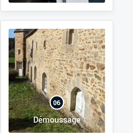
06
Démoussage