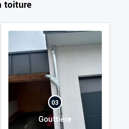
 toiture
03
Gouttière