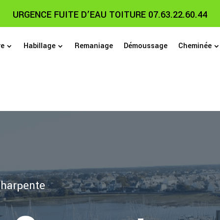
URGENCE FUITE D’EAU TOITURE 07.63.22.60.44
re
Habillage
Remaniage
Démoussage
Cheminée
Charpente