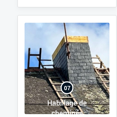
07
Habillage de
cheminée