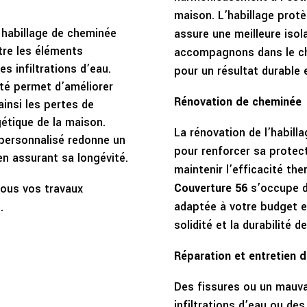
maison. L’habillage protè
 habillage de cheminée
assure une meilleure iso
tre les éléments
accompagnons dans le ch
les infiltrations d’eau.
pour un résultat durable 
pté permet d’améliorer
Rénovation de cheminée
ainsi les pertes de
gétique de la maison.
La rénovation de l’habil
 personnalisé redonne un
pour renforcer sa protect
en assurant sa longévité.
maintenir l’efficacité th
Couverture 56
s’occupe de
ous vos travaux
adaptée à votre budget et
.
solidité et la durabilité 
Réparation et entretien 
Des fissures ou un mauva
infiltrations d’eau ou de