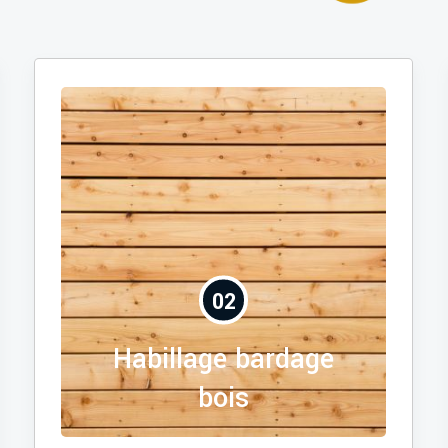
02
Habillage bardage
bois