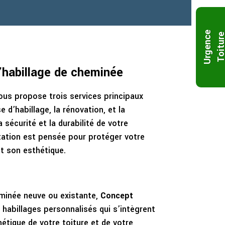
U
r
g
e
n
c
e
T
o
i
t
u
r
’habillage de cheminée
us propose trois services principaux
e d’habillage, la rénovation, et la
 sécurité et la durabilité de votre
tation est pensée pour protéger votre
t son esthétique.
minée neuve ou existante,
Concept
 habillages personnalisés qui s’intègrent
étique de votre toiture et de votre