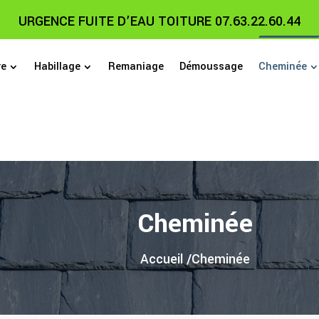
URGENCE FUITE D’EAU TOITURE 07.63.22.60.44
re
Habillage
Remaniage
Démoussage
Cheminée
Cheminée
Accueil /
Cheminée