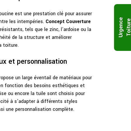
pucine est une prestation clé pour assurer
U
r
g
e
n
c
e
T
o
i
t
u
r
ntre les intempéries.
Concept Couverture
ésistants, tels que le zinc, l’ardoise ou la
chéité de la structure et améliorer
 toiture.
ux et personnalisation
opose un large éventail de matériaux pour
 en fonction des besoins esthétiques et
oise ou encore la tuile sont choisis pour
acité à s’adapter à différents styles
nsi une personnalisation complète.