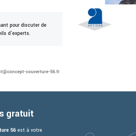
ant pour discuter de
ils d’experts.
t@concept-couverture-56.fr
s gratuit
ture 56
est à votre