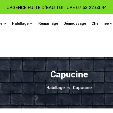
URGENCE FUITE D’EAU TOITURE 07.63.22.60.44
re
Habillage
Remaniage
Démoussage
Cheminée
Capucine
Habillage
Capucine
$