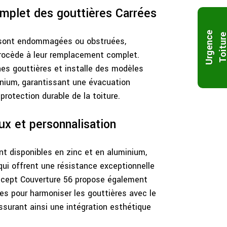
plet des gouttières Carrées
U
r
g
e
n
c
e
T
o
i
t
u
r
s sont endommagées ou obstruées,
ocède à leur remplacement complet.
nes gouttières et installe des modèles
nium, garantissant une évacuation
rotection durable de la toiture.
ux et personnalisation
nt disponibles en zinc et en aluminium,
ui offrent une résistance exceptionnelle
ncept Couverture 56 propose également
ées pour harmoniser les gouttières avec le
ssurant ainsi une intégration esthétique