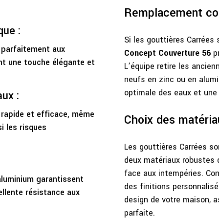
Remplacement com
que :
Si les gouttières Carrée
 parfaitement aux
Concept Couverture 56
pr
t une touche élégante et
L’équipe retire les ancien
neufs en zinc ou en alumi
optimale des eaux et une p
ux :
rapide et efficace, même
Choix des matéria
si les risques
Les gouttières Carrées so
deux matériaux robustes q
face aux intempéries. Co
aluminium garantissent
des finitions personnalis
ellente résistance aux
design de votre maison, a
parfaite.