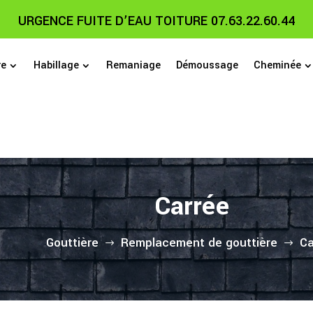
URGENCE FUITE D’EAU TOITURE 07.63.22.60.44
re
Habillage
Remaniage
Démoussage
Cheminée
Carrée
Gouttière
Remplacement de gouttière
Ca
$
$